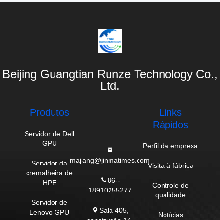
Beijing Guangtian Runze Technology Co.,
Ltd.
Produtos
Links
Rápidos
Servidor de Dell
GPU
Perfil da empresa
majiang@jinmatimes.com
Servidor da
Visita à fábrica
cremalheira de
86--
HPE
Controle de
18910255277
qualidade
Servidor de
Sala 405,
Lenovo GPU
Notícias
construção 14,