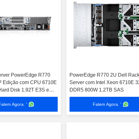
server PowerEdge R770
PowerEdge R770 2U Dell Rac
P Edição com CPU 6710E
Server com Intel Xeon 6710E 
ard Disk 1.92T E3S e
DDR5 800W 1.2TB SAS
W
Falem Agora. '
Falem Agora. '