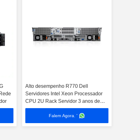
4G
Alto desempenho R770 Dell
 Rede
Servidores Intel Xeon Processador
dor
CPU 2U Rack Servidor 3 anos de
garantia em estoque
Falem Agora. '