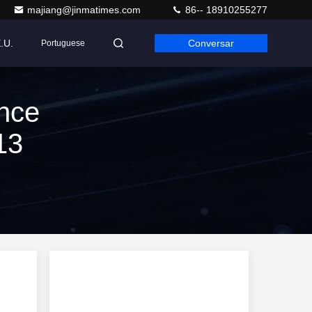
majiang@jinmatimes.com
86-- 18910255277
.U.
Conversar
Portuguese
nce
13