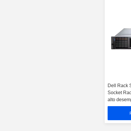
Dell Rack 
Socket Ra
alto desem
energética 
desempenh
Aumentand