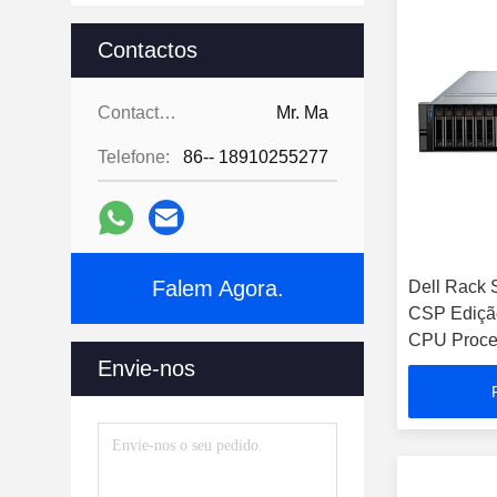
Contactos
Contactos:
Mr. Ma
Telefone:
86-- 18910255277
Falem Agora.
Dell Rack
CSP Edição
CPU Proce
Envie-nos
memória 