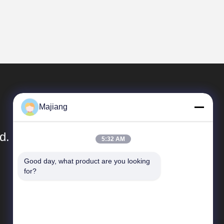
Majiang
d.
5:32 AM
Good day, what product are you looking 
Links Rápidos
for?
Perfil da empresa
Visita à fábrica