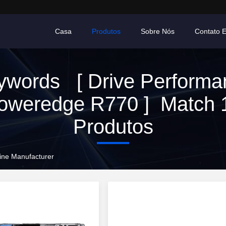
Casa
Produtos
Sobre Nós
Contato E
ywords [ Drive Performa
oweredge R770 ] Match 
Produtos
ine Manufacturer