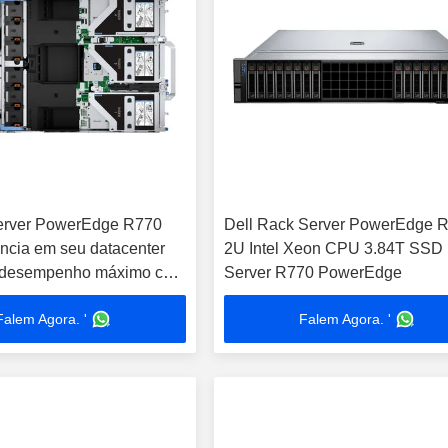
server PowerEdge R770
Dell Rack Server PowerEdge 
ência em seu datacenter
2U Intel Xeon CPU 3.84T SSD
e desempenho máximo com
Server R770 PowerEdge
Power Dell rack server
Falem Agora. '
Falem Agora. '