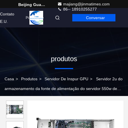
majiang@jinmatimes.com
Beijing Guangtian Runze Technology Co., Ltd.
86-- 18910255277
Contato
Conversar
Portuguese
E.U.
produtos
Casa
>
Produtos
>
Servidor De Inspur GPU
>
Servidor 2u do
armazenamento da fonte de alimentação do servidor 550w de
intel 3204 da cremalheira do servidor de Inspur NF5270M5