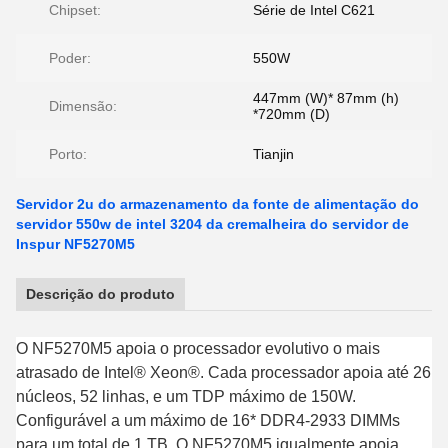
Chipset:
Série de Intel C621
Poder:
550W
447mm (W)* 87mm (h)
Dimensão:
*720mm (D)
Porto:
Tianjin
Servidor 2u do armazenamento da fonte de alimentação do
servidor 550w de intel 3204 da cremalheira do servidor de
Inspur NF5270M5
Descrição do produto
O NF5270M5 apoia o processador evolutivo o mais
atrasado de Intel® Xeon®. Cada processador apoia até 26
núcleos, 52 linhas, e um TDP máximo de 150W.
Configurável a um máximo de 16* DDR4-2933 DIMMs
para um total de 1 TB. O NF5270M5 igualmente apoia