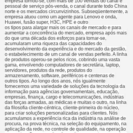
empresa tornou-se, com mais de 100 vendas do canal e
pessoal de serviço pós-venda, o canal durante todo China
norte e os mercados circunvizinhos. Subseqüentemente, a
empresa atuou como um agente para Lenovo e onda,
Huawei, fusão super, H3C, HPE e outro
os tipos para alargar mais os canais de mercado e para
aumentar a concorrência do mercado, empresa após mais
do que uma década dos esforços para tornar-se,
acumularam uma riqueza das capacidades do
desenvolvimento da experiência e do mercado da gestão,
o estabelecimento de um canal de vendas perfeito. A linha
de produtos operou-se pelos ricos, cobrindo uma vasta
gama, envolvendo computadores de secretária, laptop,
servidores, produtos da rede, produtos do
armazenamento, software, periféricos e centenas de
outros tipos. Ao longo dos anos, nós igualmente
fornecemos uma variedade de soluções da tecnologia da
informação para agências governamentais, educação,
empresas, finança, cargo e telecomunicações, indústrias
das forças armadas, as médicas e muitas o outro, na linha
da filosofia cliente-céntrica, cliente-primeira do núcleo,
para criar soluções personalizadas para clientes. Nós
acumulamos a experiência rica da indústria na análise de
procura, na prova técnica, na seleção do equipamento, na
aplicação da rede, no controle de qualidade, na operação