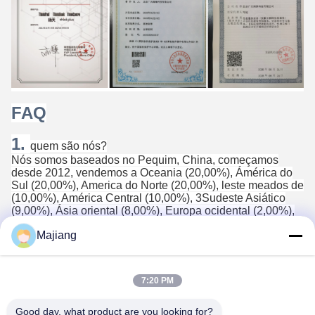
FAQ
1.
quem são nós?
Nós somos baseados no Pequim, China, começamos
desde 2012, vendemos a Oceania (20,00%), Ámérica do
Sul (20,00%), America do Norte (20,00%), leste meados de
(10,00%), América Central (10,00%), 3Sudeste Asiático
(9,00%), Ásia oriental (8,00%), Europa ocidental (2,00%),
África (1,00%). Há total sobre 101-200 pessoas em nosso
Majiang
escritório.
2. como podemos nós garantir a qualidade?
Sempre uma amostra da pre-produção antes da produção
7:20 PM
em massa;
Inspeção sempre final antes da expedição;
Good day, what product are you looking for?