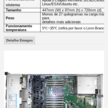
Apoia o chapéu vermelho SUSE/Centos/
Linux/ESXi/Ubuntu etc.
sistema
Tamanho
447mm (W) x 87mm (h) x 720mm (d)
Menos de 27 quilogramas na carga máxima
Peso
para
detalhes mais adicionais
Funcionamento
5
℃~35℃
(refira por favor o Livro Branco
temperatura
Detalhe Emages