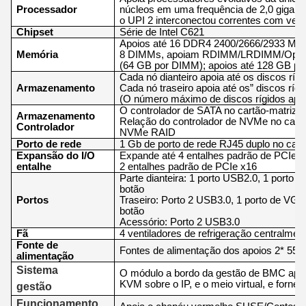
Processador
núcleos em uma frequência de 2,0 gigaher
o UPI 2 interconectou correntes com vel
Chipset
Série de Intel C621
Apoios até 16 DDR4 2400/2666/2933 MT/
Memória
8 DIMMs, apoiam RDIMM/LRDIMM/Optan
(64 GB por DIMM); apoios até 128 GB 
Cada nó dianteiro apoia até os discos rígi
Armazenamento
Cada nó traseiro apoia até os” discos rí
(O número máximo de discos rígidos apoi
O controlador de SATA no cartão-matriz, 
Armazenamento
Relação do controlador de NVMe no cartã
Controlador
NVMe RAID
Porto de rede
1 Gb de porto de rede RJ45 duplo no cart
Expansão do I/O
Expande até 4 entalhes padrão de PCIe x
entalhe
2 entalhes padrão de PCIe x16
Parte dianteira: 1 porto USB2.0, 1 porto 
botão
Portos
Traseiro: Porto 2 USB3.0, 1 porto de VGA
botão
Acessório: Porto 2 USB3.0
Fã
4 ventiladores de refrigeração centralme
Fonte de
Fontes de alimentação dos apoios 2* 55
alimentação
Sistema
O módulo a bordo da gestão de BMC apoia
KVM sobre o IP, e o meio virtual, e forn
gestão
Funcionamento