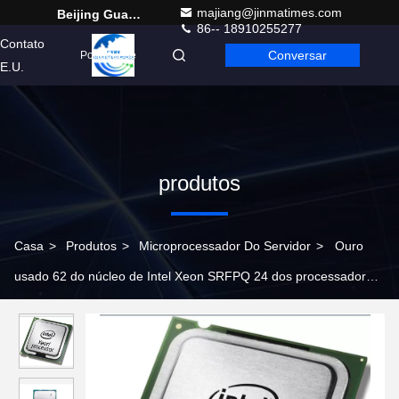
majiang@jinmatimes.com
Beijing Guangtian Runze Technology Co., Ltd.
86-- 18910255277
Contato
Conversar
Portuguese
E.U.
produtos
Casa
>
Produtos
>
Microprocessador Do Servidor
>
Ouro
usado 62 do núcleo de Intel Xeon SRFPQ 24 dos processadores
centrais do microprocessador do servidor