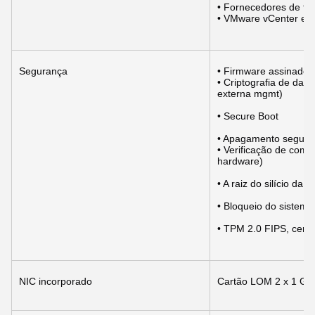
• Fornecedores de te
• VMware vCenter e 
Segurança
• Firmware assinado 
• Criptografia de dad
externa mgmt)
• Secure Boot
• Apagamento seguro
• Verificação de comp
hardware)
• A raiz do silício da 
• Bloqueio do sistema
• TPM 2.0 FIPS, cert
NIC incorporado
Cartão LOM 2 x 1 GbE