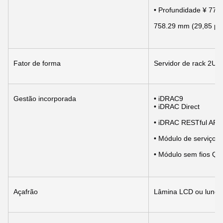
• Profundidade ¥ 772
758.29 mm (29,85 po
Fator de forma
Servidor de rack 2U
Gestão incorporada
• iDRAC9
• iDRAC Direct
• iDRAC RESTful API 
• Módulo de serviço 
• Módulo sem fios Qu
Açafrão
Lâmina LCD ou luneta