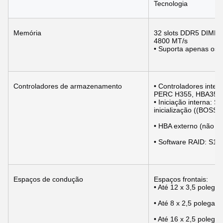
Tecnologia
Memória
32 slots DDR5 DIMM, 
4800 MT/s
• Suporta apenas os
Controladores de armazenamento
• Controladores inte
PERC H355, HBA355i
• Iniciação interna: 
inicialização ((BOS
• HBA externo (não 
• Software RAID: S16
Espaços de condução
Espaços frontais:
• Até 12 x 3,5 pole
• Até 8 x 2,5 poleg
• Até 16 x 2,5 pole