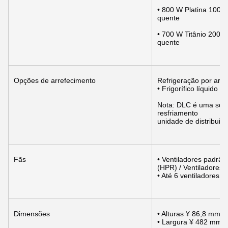
• 800 W Platina 100 
quente
• 700 W Titânio 200 ̊
quente
Opções de arrefecimento
Refrigeração por ar
• Frigorífico líquido d
Nota: DLC é uma soluç
resfriamento
unidade de distribuiç
Fãs
• Ventiladores padrão
(HPR) / Ventiladores
• Até 6 ventiladores
Dimensões
• Alturas ¥ 86,8 mm (
• Largura ¥ 482 mm (