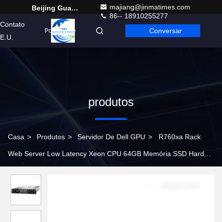
majiang@jinmatimes.com
Beijing Guangtian Runze Technology Co., Ltd.
86-- 18910255277
Contato
Conversar
Portuguese
E.U.
produtos
Casa
>
Produtos
>
Servidor De Dell GPU
>
R760xa Rack
Web Server Low Latency Xeon CPU 64GB Memória SSD Hard
Drive 750W Fornecimento de energia Número de modelo R7525
Stock