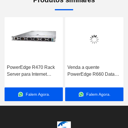
PowerEdge R470 Rack
Venda a quente
Server para Internet
PowerEdge R660 Data
Computador de
Storage Server com
aplicações de
Processador Intel Xeon
Falem Agora.
Falem Agora.
armazenamento de dados
para Aplicações de
Server
Negócios