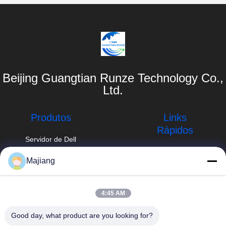
Beijing Guangtian Runze Technology Co.,
Ltd.
Produtos
Links
Rápidos
Servidor de Dell
GPU
Perfil da empresa
Majiang
majiang@jinmatimes.com
Servidor da
Visita à fábrica
cremalheira de
86--
HPE
Controle de
4:45 AM
18910255277
qualidade
Servidor de
Good day, what product are you looking for?
Sala 405,
Lenovo GPU
Notícias