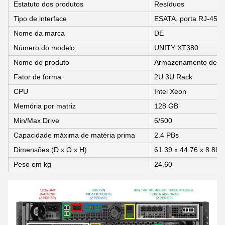
Estatuto dos produtos
Resíduos
Tipo de interface
ESATA, porta RJ-45, 
Nome da marca
DE
Número do modelo
UNITY XT380
Nome do produto
Armazenamento de r
Fator de forma
2U 3U Rack
CPU
Intel Xeon
Memória por matriz
128 GB
Min/Max Drive
6/500
Capacidade máxima de matéria prima
2.4 PBs
Dimensões (D x O x H)
61.39 x 44.76 x 8.88
Peso em kg
24.60