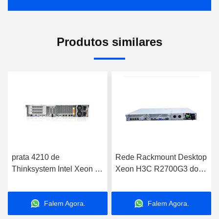
Produtos similares
prata 4210 de
Rede Rackmount Desktop
Thinksystem Intel Xeon do
Xeon H3C R2700G3 do
servidor de Lenovo
servidor do
SR550 da cremalheira 2U
armazenamento de Dual
Falem Agora.
Falem Agora.
Core