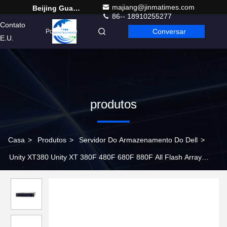
majiang@jinmatimes.com
Beijing Guangtian Runze Technology Co., Ltd.
86-- 18910255277
Contato
Conversar
Portuguese
E.U.
produtos
Casa
>
Produtos
>
Servidor Do Armazenamento Do Dell
>
Unity XT380 Unity XT 380F 480F 680F 880F All Flash Array
Ponto de entrada para Unity XT All Flash Storage Series