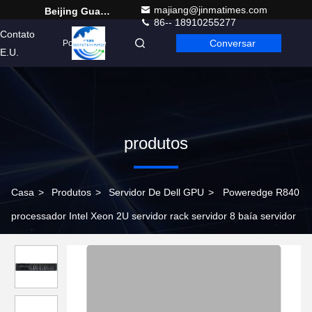
majiang@jinmatimes.com
Beijing Guangtian Runze Technology Co., Ltd.
86-- 18910255277
Contato
Conversar
Portuguese
E.U.
produtos
Casa
>
Produtos
>
Servidor De Dell GPU
>
Poweredge R840
processador Intel Xeon 2U servidor rack servidor 8 baía servidor