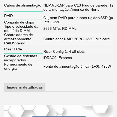
Cabos de alimentação
NEMA 5-15P para C13 Plug de parede, 125 V
de alimentação, América do Norte
RAID
C1, sem RAID para discos rígidos/SSD (perm
Intel C236
Conjunto de chips
Tipo e velocidade da
2666 MT/s RDIMMs
memória DIMM
Controladores de
armazenamento
Controlador RAID PERC H330, Minicard
RAID/interno
Riser PCIe
Riser Config 1, 4 x8 slots
Gestão de sistemas
iDRAC9, Express
incorporados
Fornecimento de
Fonte de alimentação única (1+0), 495W
energia
Imagens detalhadas