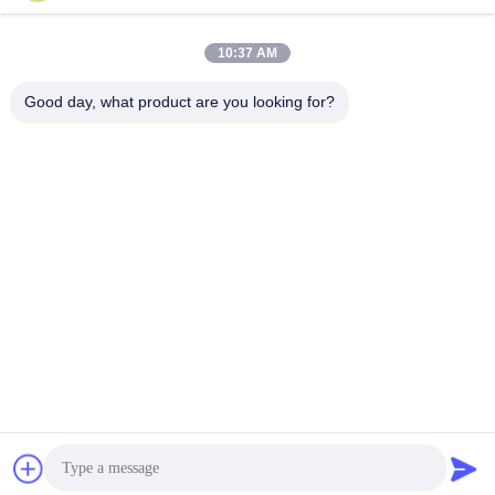
10:37 AM
Good day, what product are you looking for?
A Beijing Guangtian Runze Technology Co., Ltd. foi criada
em março de 2012, com um capital social de 20 milhões
de yuans.Empregado principalmente na venda da gama
completa de produtos e no serviço pós-venda, após anos
de esforços contínuos, a empresa se tornou, com mais de
100 canais de vendas e pessoal de serviço pós-venda, o
canal em todo o norte da China e os mercados
vizinhos.Em seguida, a empresa atuou como agente da
Lenovo e da Wave, Huawei, Super Fusion, H3C, HPE e
outros
A empresa, após mais de uma década de esforços para se
desenvolver,Acumularam uma vasta experiência em
gestão e capacidades de desenvolvimento de mercado, a
criação de um canal de vendas perfeito. a linha de
produtos operada pelos ricos, cobrindo uma vasta gama,
incluindo computadores de mesa, computadores portáteis,