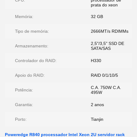
CPU:
processador de
prata do xeon
Memória:
32 GB
Tipo de memória:
2666MT/s RDIMMs
2,5"/3,5" SSD DE
Armazenamento:
SATA/SAS
Controlador do RAID:
H330
Apoio do RAID:
RAID 0/1/10/5
C.A. 750W C.A.
Potência:
495W
Garantia:
2 anos
Porto:
Tianjin
Poweredge R840 processador Intel Xeon 2U servidor rack