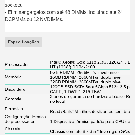
sockets.
• Eliminar gargalos com até 48 DIMMs, incluindo até 24
DCPMMs ou 12 NVDIMMs.
Especificações
Intel® Xeon® Gold 5118 2.3G, 12C/24T, 10.
Processador
HT (105W) DDR4-2400
8GB RDIMM, 2666MT/s, nível único
Memória
16GB RDIMM, 2666MT/s, duplo nível
32GB RDIMM, 2666MT/s, duplo nível
120GB SSD SATA Boot 6Gbps 512n 2,5 poleg
Disco duro
CARR, 1 DWPD, 219 TBW
3 anos de garantia de hardware básico Re
Garantia
no local
Ferrovias
ReadyRailsTM trilhos deslizantes com braç
Configuração térmica
do processador
1 Dispositivo térmico padrão para CPU de 
Chassis
Chassis com até 8 x 3,5 "drive rígido SAS/