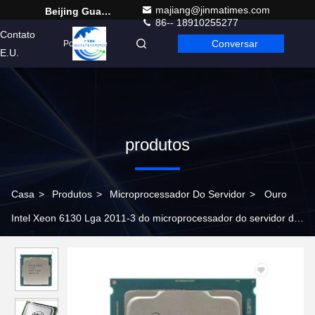
majiang@jinmatimes.com
Beijing Guangtian Runze Technology Co., Ltd.
86-- 18910255277
Contato
Conversar
Portuguese
E.U.
produtos
Casa
>
Produtos
>
Microprocessador Do Servidor
>
Ouro
Intel Xeon 6130 Lga 2011-3 do microprocessador do servidor de
22 nanômetros