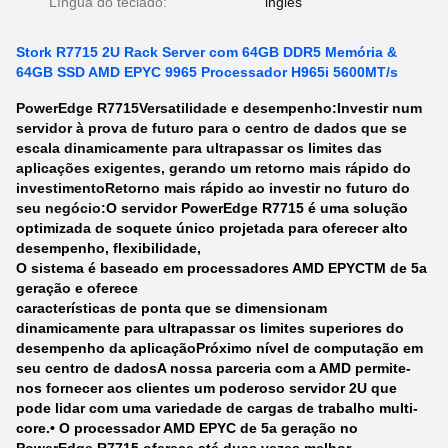
Língua do teclado:
inglês
Stork R7715 2U Rack Server com 64GB DDR5 Memória &
64GB SSD AMD EPYC 9965 Processador H965i 5600MT/s
PowerEdge R7715
Versatilidade e desempenho:
Investir num
servidor à prova de futuro para o centro de dados que se
escala dinamicamente para ultrapassar os limites das
aplicações exigentes, gerando um retorno mais rápido do
investimento
Retorno mais rápido ao investir no futuro do
seu negócio:
O servidor PowerEdge R7715 é uma solução
optimizada de soquete único projetada para oferecer alto
desempenho, flexibilidade,
O sistema é baseado em processadores AMD EPYCTM de 5a
geração e oferece
características de ponta que se dimensionam
dinamicamente para ultrapassar os limites superiores do
desempenho da aplicação
Próximo nível de computação em
seu centro de dados
A nossa parceria com a AMD permite-
nos fornecer aos clientes um poderoso servidor 2U que
pode lidar com uma variedade de cargas de trabalho multi-
core.• O processador AMD EPYC de 5a geração no