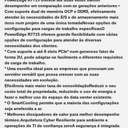
PowerEdge R7715 oferece até duas vezes melhor
desempenho em comparação com as gerações anteriores •
Com suporte dual de memória OCP e DDR5, efetivamente
atender às necessidades de E/S e de armazenamento mais
ricos num projeto de uma única tomada
Novas opções de
configuração para cargas de trabalho específicas
O
PowerEdge R7715 oferece grande flexibilidade com várias
opções de configuração para atender às diversas
necessidades dos clientes.
* Com suporte a até 8 slots PCIe* num generoso fator de
forma 2U, pode adaptar-se facilmente a diferentes requisitos
de carga de trabalho.
* Uma escolha ideal para as empresas que procuram um
servidor versátil que possa crescer com as suas
necessidades em evolução.
Eficiência mais maior taxa de consolidação
Reduzir o seu
custo total de propriedade, reduzindo o uso de energia e
fazer o melhor uso do espaço do data center existente.
* O SmartCooling permite que a maioria das configurações
seja arrefecida a ar.
* Melhores dissipadores de calor para melhor desempenho
térmico.
Arquitetura Cyber Resiliente para ambiente e
operações de TI de confiança zero
A segurança é integrada