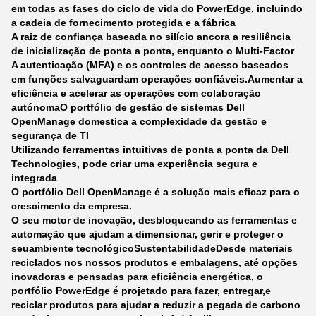
em todas as fases do ciclo de vida do PowerEdge, incluindo
a cadeia de fornecimento protegida e a fábrica
A raiz de confiança baseada no silício ancora a resiliência
de inicialização de ponta a ponta, enquanto o Multi-Factor
A autenticação (MFA) e os controles de acesso baseados
em funções salvaguardam operações confiáveis.
Aumentar a
eficiência e acelerar as operações com colaboração
autónoma
O portfólio de gestão de sistemas Dell
OpenManage domestica a complexidade da gestão e
segurança de TI
Utilizando ferramentas intuitivas de ponta a ponta da Dell
Technologies, pode criar uma experiência segura e
integrada
O portfólio Dell OpenManage é a solução mais eficaz para o
crescimento da empresa.
O seu motor de inovação, desbloqueando as ferramentas e
automação que ajudam a dimensionar, gerir e proteger o
seu
ambiente tecnológico
Sustentabilidade
Desde materiais
reciclados nos nossos produtos e embalagens, até opções
inovadoras e pensadas para eficiência energética, o
portfólio PowerEdge é projetado para fazer, entregar,e
reciclar produtos para ajudar a reduzir a pegada de carbono