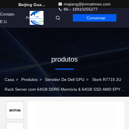
majiang@jinmatimes.com
Beijing Guangtian Runze Technology Co., Ltd.
86-- 18910255277
Contato
Conversar
Portuguese
E.U.
produtos
Casa
>
Produtos
>
Servidor De Dell GPU
>
Stork R7715 2U
Rack Server com 64GB DDR5 Memória & 64GB SSD AMD EPYC
9965 Processador H965i 5600MT/s