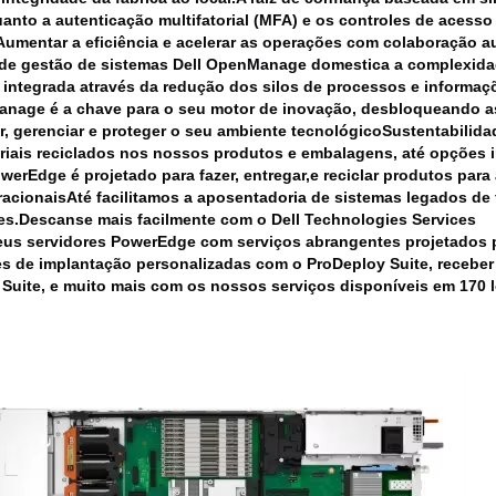
anto a autenticação multifatorial (MFA) e os controles de ace
Aumentar a eficiência e acelerar as operações com colaboração 
 de gestão de sistemas Dell OpenManage domestica a complexidad
 integrada através da redução dos silos de processos e informaç
anage é a chave para o seu motor de inovação, desbloqueando a
, gerenciar e proteger o seu ambiente tecnológico
Sustentabilida
iais reciclados nos nossos produtos e embalagens, até opções i
owerEdge é projetado para fazer, entregar,e reciclar produtos para
acionaisAté facilitamos a aposentadoria de sistemas legados de
es.
Descanse mais facilmente com o Dell Technologies Services
us servidores PowerEdge com serviços abrangentes projetados p
s de implantação personalizadas com o ProDeploy Suite, receber
Suite, e muito mais com os nossos serviços disponíveis em 170 