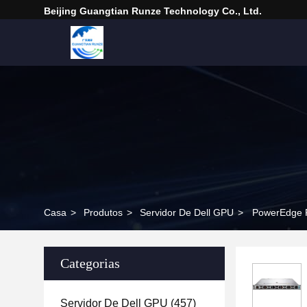
Beijing Guangtian Runze Technology Co., Ltd.
Casa
>
Produtos
>
Servidor De Dell GPU
>
PowerEdge R6
Categorias
Servidor De Dell GPU
(457)