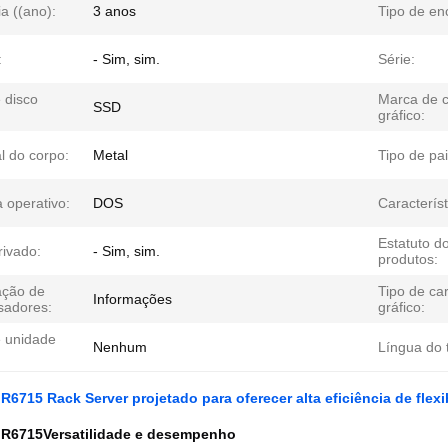
a ((ano):
3 anos
Tipo de en
:
- Sim, sim.
Série:
 disco
Marca de c
SSD
gráfico:
l do corpo:
Metal
Tipo de pai
 operativo:
DOS
Característ
Estatuto d
rivado:
- Sim, sim.
produtos:
ação de
Tipo de ca
Informações
sadores:
gráfico:
e unidade
Nenhum
Língua do 
6715 Rack Server projetado para oferecer alta eficiência de fle
 R6715
Versatilidade e desempenho