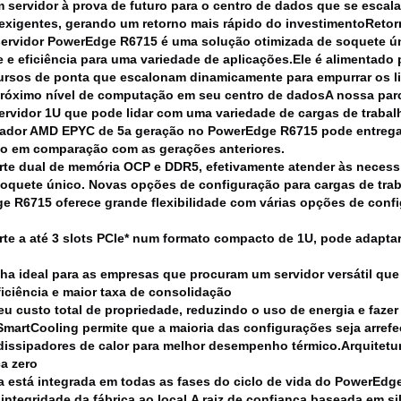
m servidor à prova de futuro para o centro de dados que se escal
exigentes, gerando um retorno mais rápido do investimento
Retor
ervidor PowerEdge R6715 é uma solução otimizada de soquete ún
de e eficiência para uma variedade de aplicações.Ele é alimenta
cursos de ponta que escalonam dinamicamente para empurrar os 
róximo nível de computação em seu centro de dados
A nossa par
rvidor 1U que pode lidar com uma variedade de cargas de trabalh
sador AMD EPYC de 5a geração no PowerEdge R6715 pode entrega
 em comparação com as gerações anteriores.
rte dual de memória OCP e DDR5, efetivamente atender às necess
soquete único.
Novas opções de configuração para cargas de trab
 R6715 oferece grande flexibilidade com várias opções de conf
te a até 3 slots PCIe* num formato compacto de 1U, pode adaptar-
ha ideal para as empresas que procuram um servidor versátil qu
ficiência e maior taxa de consolidação
eu custo total de propriedade, reduzindo o uso de energia e faze
SmartCooling permite que a maioria das configurações seja arrefec
dissipadores de calor para melhor desempenho térmico.
Arquitetu
a zero
 está integrada em todas as fases do ciclo de vida do PowerEdge
 integridade da fábrica ao local.A raiz de confiança baseada em sil