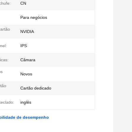
chufe:
CN
Para negócios
artão
NVIDIA
nel:
IPS
icas:
Câmara
os
Novos
rtão
Cartão dedicado
teclado:
inglês
xibilidade de desempenho