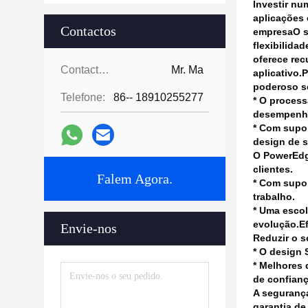
Investir nu
aplicações 
Contactos
empresa
O s
flexibilida
oferece re
Contactos:
Mr. Ma
aplicativo.
P
poderoso se
Telefone:
86-- 18910255277
* O proces
desempenho
* Com supo
design de 
O PowerEdge
clientes.
Falem Agora.
* Com supor
trabalho.
* Uma escol
evolução.
E
Envie-nos
Reduzir o s
* O design 
* Melhores 
de confianç
A segurança
garantia de