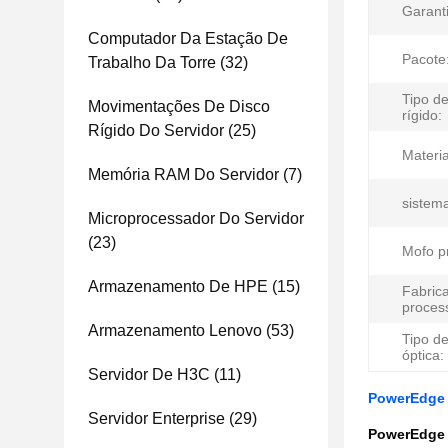
Garanti
Computador Da Estação De
Pacote
Trabalho Da Torre
(32)
Tipo de
Movimentações De Disco
rígido:
Rígido Do Servidor
(25)
Materia
Memória RAM Do Servidor
(7)
sistema
Microprocessador Do Servidor
(23)
Mofo p
Armazenamento De HPE
(15)
Fabric
proces
Armazenamento Lenovo
(53)
Tipo d
óptica:
Servidor De H3C
(11)
PowerEdge R
Servidor Enterprise
(29)
PowerEdge