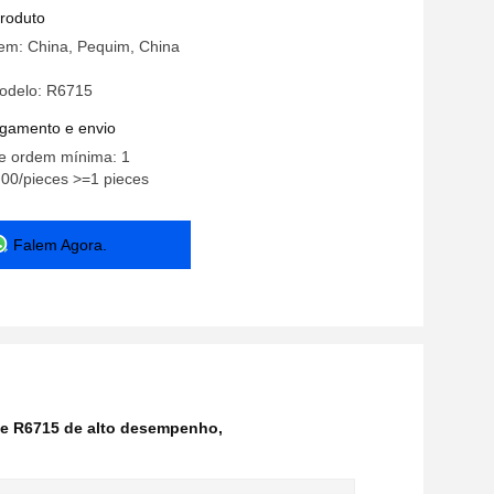
nho
produto
gem: China, Pequim, China
odelo: R6715
gamento e envio
e ordem mínima: 1
00/pieces >=1 pieces
Falem Agora.
ge R6715 de alto desempenho
,