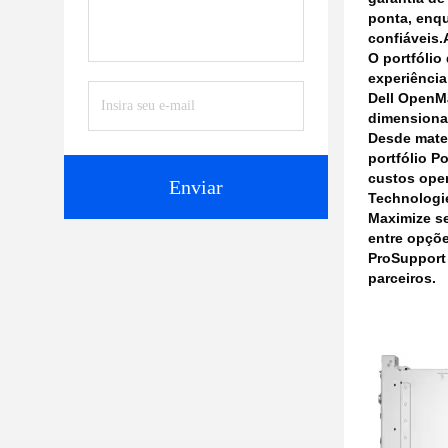
ponta, enqu
confiáveis.
O portfólio
experiência
Dell OpenM
dimensionar
Desde mater
portfólio P
custos oper
Enviar
Technologi
Maximize se
entre opçõe
ProSupport 
parceiros.