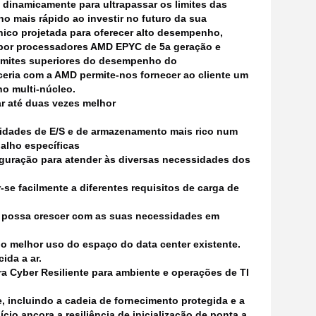
a dinamicamente para ultrapassar os limites das
no mais rápido ao investir no futuro da sua
ico projetada para oferecer alto desempenho,
do por processadores AMD EPYC de 5a geração e
limites superiores do desempenho do
ceria com a AMD permite-nos fornecer ao cliente um
o multi-núcleo.
r até duas vezes melhor
idades de E/S e de armazenamento mais rico num
alho específicas
iguração para atender às diversas necessidades dos
se facilmente a diferentes requisitos de carga de
e possa crescer com as suas necessidades em
r o melhor uso do espaço do data center existente.
ida a ar.
ra Cyber Resiliente para ambiente e operações de TI
, incluindo a cadeia de fornecimento protegida e a
ício ancora a resiliência de inicialização de ponta a