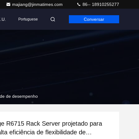
majiang@jinmatimes.com
86-- 18910255277
.U.
Conversar
Portuguese
idade de desempenho
e R6715 Rack Server projetado para
lta eficiência de flexibilidade de