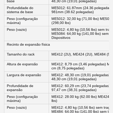
base
48,30 cm (19,01 polegadas)
Profundidade do
ME5012: 61.87mm (24.36 polegadas)
sistema de base
981mm (38.62 polegadas)
Peso (configuração
ME5012: 32,00 kg (71,00 lbs) ME5024:
máxima)
(298,00 lbs)
Peso (vazio)
ME5012: 4,80 kg (10,56 lbs) sem traç
ME5084: 64,00 kg (141,00 lbs) sem tr
Dispositivos
Recinto de expansão física
Tamanho do rack
ME412 (2U), ME424 (2U), ME484 (5U
Altura de expansão
ME412: 8,79 cm (3,46 polegadas) ME4
cm (8,75 polegadas)
Largura de expansão
ME412: 48,30 cm (19,01 polegadas) 
48,30 cm (19,01 polegadas)
Profundidade de
ME412: 60,29 cm (23,74 polegadas) 
expansão
97,47 cm (38,31 polegadas)
Peso (configuração
ME412: 28.00 kg (62.00 lbs) ME424: 2
máxima)
lbs)
Peso (vazio)
ME412: 4,80 kg (10,56 lbs) sem traçã
ME484: 64,00 kg (141,00 lbs) sem tra