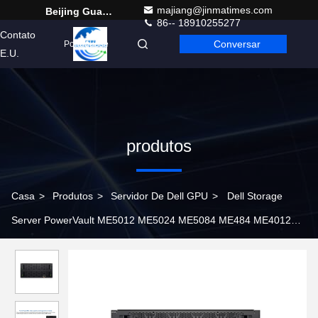
majiang@jinmatimes.com
Beijing Guangtian Runze Technology Co., Ltd.
86-- 18910255277
Contato
Conversar
Portuguese
E.U.
produtos
Casa
>
Produtos
>
Servidor De Dell GPU
>
Dell Storage
Server PowerVault ME5012 ME5024 ME5084 ME484 ME4012
ME4024 Matriz de armazenamento