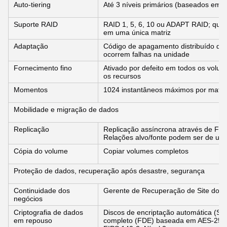
Auto-tiering
Até 3 níveis primários (baseados em
Suporte RAID
RAID 1, 5, 6, 10 ou ADAPT RAID; qual
em uma única matriz
Adaptação
Código de apagamento distribuído qu
ocorrem falhas na unidade
Fornecimento fino
Ativado por defeito em todos os vol
os recursos
Momentos
1024 instantâneos máximos por matri
Mobilidade e migração de dados
Replicação
Replicação assíncrona através de FC
Relações alvo/fonte podem ser de um
Cópia do volume
Copiar volumes completos
Proteção de dados, recuperação após desastre, segurança
Continuidade dos
Gerente de Recuperação de Site do 
negócios
Criptografia de dados
Discos de encriptação automática (S
em repouso
completo (FDE) baseada em AES-256 D