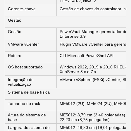
FIPS 140-2, Nível 2
Gerente-chave
Gestão de chaves do controlador inte
Gestão
Gestão
PowerVault Manager gerenciador de
Enterprise 3.9
VMware vCenter
Plugin VMware vCenter para gerenciar
Roteiro
CLI Microsoft PowerShell API
OS host suportado
Windows 2022, 2019 e 2016 RHEL 8.2 e
XenServer 8.x e 7.x
Integração de
VMware vSphere (ESXi) vCenter; SRM
virtualização
Sistema de base física
Tamanho do rack
ME5012 (2U), ME5024 (2U), ME5084 
Altura do sistema de
ME5012: 8,79 cm (3,46 polegadas) M
base
22,23 cm (8,75 polegadas)
Largura do sistema de
ME5012: 48,30 cm (19,01 polegadas)