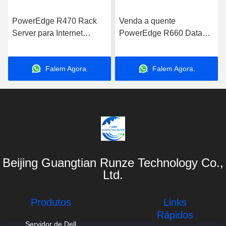
PowerEdge R470 Rack
Venda a quente
Server para Internet
PowerEdge R660 Data
Computador de
Storage Server com
aplicações de
Processador Intel Xeon
Falem Agora.
Falem Agora.
armazenamento de dados
para Aplicações de
Server
Negócios
Beijing Guangtian Runze Technology Co.,
Ltd.
Produtos
Links
Rápidos
Servidor de Dell