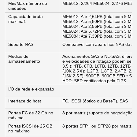
Min/Max número de
ME5012: 2/264 ME5024: 2/276 ME508
unidades
Capacidade bruta
ME5012: Até 2,64PB (total com 9 ME4
máxima1
ME5012: Até 5,80PB (total com 3 ME4
ME5024: Até 2,56PB (total com 9 ME4
ME5024: Até 5,72PB (total com 3 ME4
ME5084: Até 7,39PB (total com 3 ME4
Suporte NAS
Compatível com aparelhos NAS da sé
Medios de
Acionamentos SAS e NL-SAS; diferente
armazenamento
e velocidades de rotação podem ser 
3.5 ): 4TB, 8TB, 10TB, 12TB, 12TB S
(10K 2.5 ¢): 1.2TB, 1.8TB, 2.4TB, 2.
(15K 2,5 ′′): 900GB, 900GB SED • S
HDD: SED certificados pela FIPS
I/O de rede e expansão
Interface do host
FC, iSCSI (óptico ou BaseT), SAS
Portas FC de 32 Gb no
8 por matriz (suporte de negociação 
máximo
Portas iSCSI de 25 GB
8 portas SFP+ ou SFP28 por matriz
no máximo