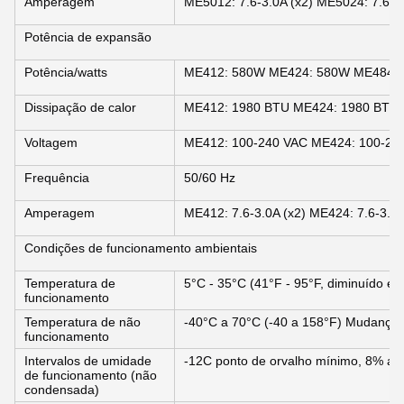
Amperagem
ME5012: 7.6-3.0A (x2) ME5024: 7.6-3.
Potência de expansão
Potência/watts
ME412: 580W ME424: 580W ME484:
Dissipação de calor
ME412: 1980 BTU ME424: 1980 BTU
Voltagem
ME412: 100-240 VAC ME424: 100-24
Frequência
50/60 Hz
Amperagem
ME412: 7.6-3.0A (x2) ME424: 7.6-3.0A
Condições de funcionamento ambientais
Temperatura de
5°C - 35°C (41°F - 95°F, diminuído 
funcionamento
Temperatura de não
-40°C a 70°C (-40 a 158°F) Mudança
funcionamento
Intervalos de umidade
-12C ponto de orvalho mínimo, 8% a
de funcionamento (não
condensada)