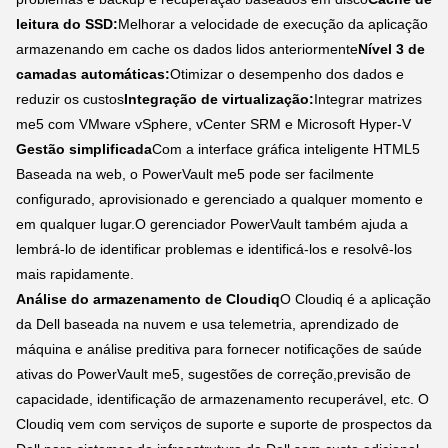
leitura do SSD:
Melhorar a velocidade de execução da aplicação
armazenando em cache os dados lidos anteriormente
Nível 3 de
camadas automáticas:
Otimizar o desempenho dos dados e
reduzir os custos
Integração de virtualização:
Integrar matrizes
me5 com VMware vSphere, vCenter SRM e Microsoft Hyper-V
Gestão simplificada
Com a interface gráfica inteligente HTML5
Baseada na web, o PowerVault me5 pode ser facilmente
configurado, aprovisionado e gerenciado a qualquer momento e
em qualquer lugar.O gerenciador PowerVault também ajuda a
lembrá-lo de identificar problemas e identificá-los e resolvê-los
mais rapidamente.
Análise do armazenamento de Cloudiq
O Cloudiq é a aplicação
da Dell baseada na nuvem e usa telemetria, aprendizado de
máquina e análise preditiva para fornecer notificações de saúde
ativas do PowerVault me5, sugestões de correção,previsão de
capacidade, identificação de armazenamento recuperável, etc. O
Cloudiq vem com serviços de suporte e suporte de prospectos da