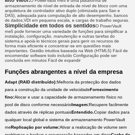
alto valor.
O PowerVault me5 é uma plataforma de
armazenamento de nível de entrada de nível de bloco com uma
arquitetura de controlador ativo duplo (otimizada para San e
DAS), adequada para computação de alto desempenho, bancos
de dados,VDI em pequena escala, e cargas de trabalho seguras.
Simplicidade em todos os sentidos
O PowerVault
me5 pode fornecer uma variedade de funções para simplificar a
instalação, configuração, manutenção e outras tarefas do
sistema,e apoiá-lo técnicos gerais para gerir os recursos de
forma mais eficiente e concentrar-se em questões mais
importantes. Gestão intuitiva baseada na Web (HTML5) Fácil de
encomendar software todo incluído Configuração pode ser
concluída em minutos Fácil de expandir
Funções abrangentes a nível da empresa
Adapt (RAID distribuído):
Melhoria da protecção dos dados
para a construção da unidade de velocidade
Fornecimento
fino:
Alocar e usar a capacidade de armazenamento físico no
pool de disco conforme necessário
Imagem:
Recupere facilmente
dados através de réplicas pontuais
Entendido.
Copiar dados para
qualquer local global e sistema de armazenamento PowerVault
me
Replicação por volume:
Ativar a realocação de volume sem
problemas e backup e recuperação baseados em disco
Cache de